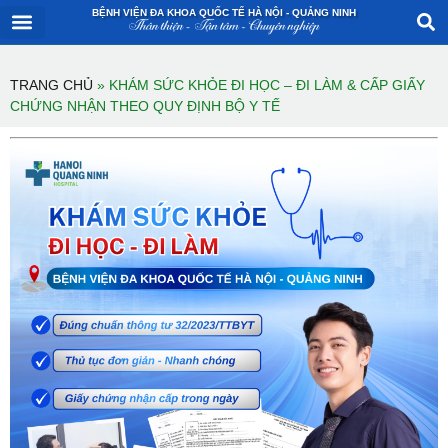
BỆNH VIỆN ĐA KHOA QUỐC TẾ HÀ NỘI - QUẢNG NINH
TRANG CHỦ
GIỚI THIỆU CHUNG
HỆ THỐNG CHUYÊN KHOA
DỊCH VỤ Y TẾ
DÀNH CHO KHÁCH HÀNG
TRANG CHỦ
»
KHÁM SỨC KHỎE ĐI HỌC – ĐI LÀM & CẤP GIẤY
CHỨNG NHẬN THEO QUY ĐỊNH BỘ Y TẾ