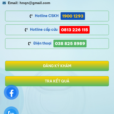
Email: hnqn@gmail.com
1900 1293
Hotline CSKH
0813 226 115
Hotline cấp cứu
038 825 8989
Điện thoại
ĐĂNG KÝ KHÁM
TRA KẾT QUẢ