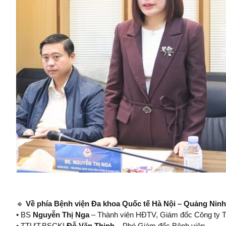
🔹
Về phía Bệnh viện Đa khoa Quốc tế Hà Nội – Quảng Ninh
• BS
Nguyễn Thị Nga
– Thành viên HĐTV, Giám đốc Công ty T
• TTƯT.BSCKI
Đỗ Văn Thịnh
– Phó Giám đốc Bệnh viện