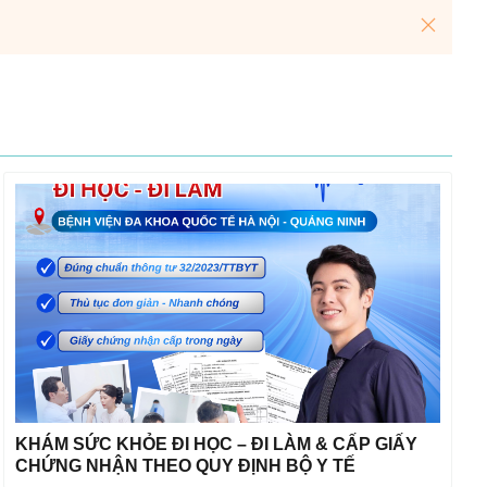
KHÁM SỨC KHỎE ĐI HỌC – ĐI LÀM & CẤP GIẤY
CHỨNG NHẬN THEO QUY ĐỊNH BỘ Y TẾ