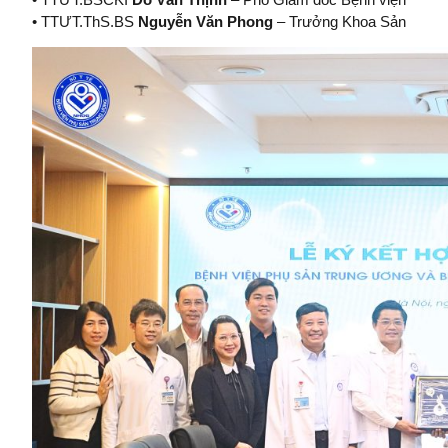
• TTƯT.ThS.BS
Nguyễn Văn Phong
– Trưởng Khoa Sản