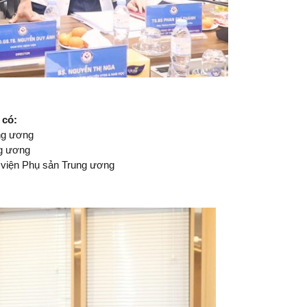
 có:
ng ương
g ương
 viện Phụ sản Trung ương