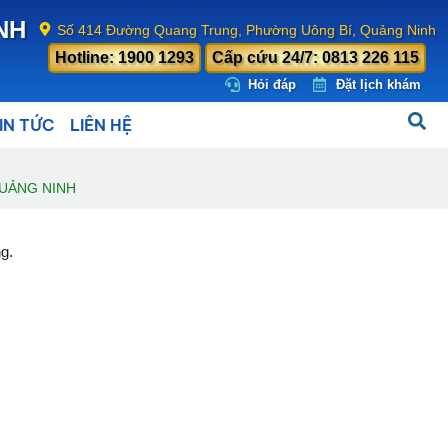
NH
Số 414 Đường Quang Trung, Phường Uông Bí, Quảng Ninh
Hotline: 1900 1293
Cấp cứu 24/7: 0813 226 115
Hỏi đáp
Đặt lịch khám
IN TỨC
LIÊN HỆ
QUẢNG NINH
g.